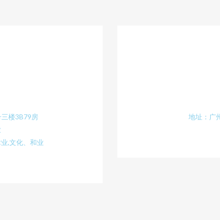
三楼3B79房
地址：广州
业
业,文化、和业